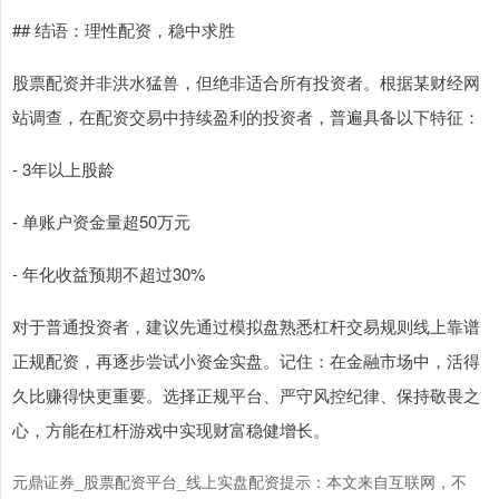
## 结语：理性配资，稳中求胜
股票配资并非洪水猛兽，但绝非适合所有投资者。根据某财经网
站调查，在配资交易中持续盈利的投资者，普遍具备以下特征：
上证综指
3966.59
+26.56
+0.67%
- 3年以上股龄
- 单账户资金量超50万元
- 年化收益预期不超过30%
对于普通投资者，建议先通过模拟盘熟悉杠杆交易规则线上靠谱
深证成指
14316.96
+5.95
+0.04%
正规配资，再逐步尝试小资金实盘。记住：在金融市场中，活得
久比赚得快更重要。选择正规平台、严守风控纪律、保持敬畏之
心，方能在杠杆游戏中实现财富稳健增长。
元鼎证券_股票配资平台_线上实盘配资提示：本文来自互联网，不