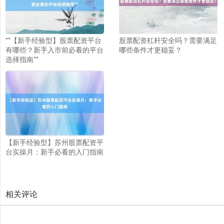
北证50
1122.88
+3.42
+0.30%
**【新手经验型】股票配资平台
股票配资杠杆安全吗？需要满足
有哪些？新手入市前必看的平台
哪些条件才更稳妥？
选择指南**
创业板指
3515.56
-19.58
-0.55%
【新手经验型】苏州股票配资平
台实操月：新手必看的入门指南
相关评论