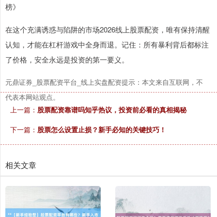
榜》
在这个充满诱惑与陷阱的市场2026线上股票配资，唯有保持清醒
认知，才能在杠杆游戏中全身而退。记住：所有暴利背后都标注
深证成指
14110.12
-34.08
-0.24%
了价格，安全永远是投资的第一要义。
元鼎证券_股票配资平台_线上实盘配资提示：本文来自互联网，不
代表本网站观点。
上一篇：
股票配资靠谱吗知乎热议，投资前必看的真相揭秘
下一篇：
股票怎么设置止损？新手必知的关键技巧！
沪深300
4651.31
-6.85
-0.15%
相关文章