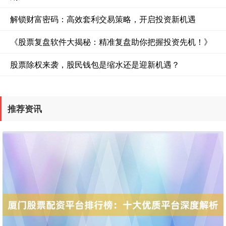
解锁财富密码：高效套利交易策略，开启投资新机遇
《股票复盘软件大揭秘：精准复盘助你把握投资先机！》
股票除权来袭，股民钱包是缩水还是迎新机遇？
沪深300
4651.31
-6.85
-0.15%
推荐资讯
北证50
1122.88
+3.42
+0.30%