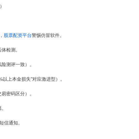
”）
p，
股票配资平台
警惕仿冒软件。
活体检测。
与风险测评一致）。
20%以上本金损失”对应激进型）。
与交易密码区分）。
愿。
过短信通知。