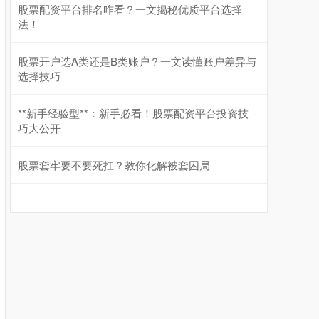
股票配资平台排名咋看？一文揭秘优质平台选择
基金指数
7229.80
-1.63
-0.02%
法！
股票开户选A类还是B类账户？一文读懂账户差异与
选择技巧
**新手经验型**：新手必看！股票配资平台投资技
巧大公开
国债指数
229.59
-0.00
0.00%
股票套牢要不要死扛？教你化解被套困局
期指IC0
7730.00
-1.00
-0.01%