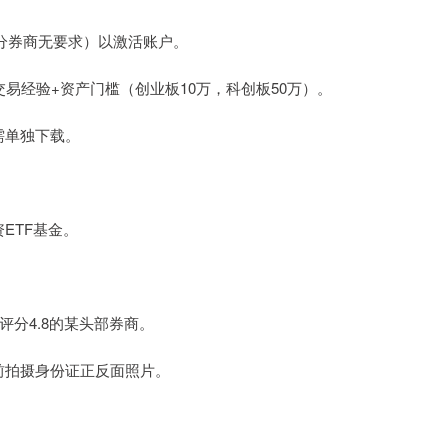
（部分券商无要求）以激活账户。
年交易经验+资产门槛（创业板10万，科创板50万）。
，需单独下载。
ETF基金。
pp评分4.8的某头部券商。
提前拍摄身份证正反面照片。