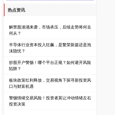
热点资讯
深证成指
14110.12
-34.08
-0.24%
解禁股汹涌来袭，市场承压，后续走势将何去
何从？
半导体行业资本投入狂飙，是繁荣新篇还是泡
沫隐忧？
炒股开户警惕！哪个平台正规？如何避开风险
陷阱？
沪深300
4651.31
-6.85
-0.15%
板块政策红利释放，交易视角下探寻新投资风
口与财富机遇
警惕情绪交易风险！投资者莫让冲动情绪左右
投资决策