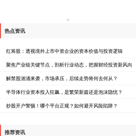
上证综指
3931.84
+31.48
+0.81%
热点资讯
红筹股：透视境外上市中资企业的资本价值与投资逻辑
深证成指
14384.37
+274.25
+1.94%
聚焦产业链关键节点，剖析行业动态，把握财经投资新风向
解禁股汹涌来袭，市场承压，后续走势将何去何从？
半导体行业资本投入狂飙，是繁荣新篇还是泡沫隐忧？
炒股开户警惕！哪个平台正规？如何避开风险陷阱？
沪深300
4704.39
+53.08
+1.14%
推荐资讯