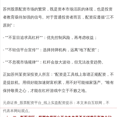
苏州股票配资市场的繁荣，既是资本市场活跃的体现，也是投资
者教育亟待加强的信号。对于普通投资者而言，配资应遵循“三不
原则”：
上证综指
3932.05
+31.70
+0.81%
- **不盲目追求高杠杆**：优先控制风险，再考虑收益；
- **不轻信平台宣传**：选择持牌机构，远离“地下配资”；
- **不忽视市场规律**：杠杆会放大波动，但无法改变趋势。
正如苏州某资深投资人所言：“配资是工具线上靠谱正规配资，不
是提款机。用得好能加速财富积累，用不好可能倾家荡产。”唯有
深证成指
14384.92
+274.80
+1.95%
保持敬畏之心，才能在杠杆游戏中立于不败之地。
元鼎证券_股票配资平台_线上实盘配资提示：本文来自互联网，不
代表本网站观点。