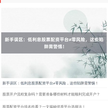
北证50
1134.38
+11.51
+1.02%
新手误区：低利息股票配资平台≠零风险，这些陷阱需警惕！
创业板指
3604.52
+88.96
+2.53%
股票开户流程复杂吗？需要准备哪些材料才能顺利完成开户？
股票配资平台排名咋看？一文揭秘优质平台选择法！