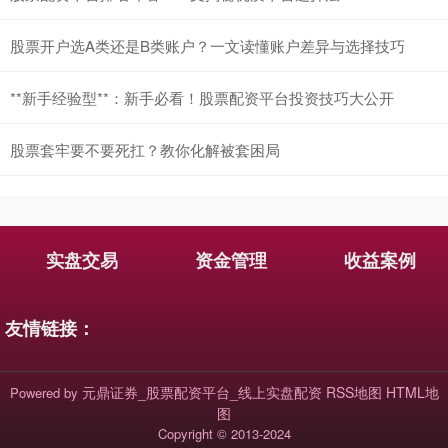
股票开户选A类还是B类账户？一文读懂账户差异与选择技巧
**新手经验型**：新手必看！股票配资平台投资技巧大公开
基金指数
7240.71
+10.91
+0.15%
股票套牢要不要死扛？教你化解被套困局
实盘交易
资金管理
收益案例
友情链接：
国债指数
229.69
+0.10
+0.04%
元鼎证券_股票配资平台_线上实盘配资
RSS地图
HTML地
Powered by
图
Copyright
© 2013-2024