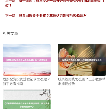
上一篇：
新手误区：股票交易平台开户条件是否必须满足高资金门
槛？
下一篇：
股票回调要不要接？掌握这判断技巧轻松应对
沪深300
4704.73
+53.42
+1.15%
相关文章
北证50
1134.40
+11.52
+1.03%
股票配资投资过程记录怎么做？
股票趋势线怎么画？三步教你精
新手必看指南
准捕捉趋势