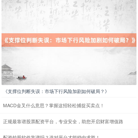
北证50
1122.92
+0.05
+0.00%
《支撑位判断失误：市场下行风险加剧如何破局？》
MACD金叉什么意思？掌握这招轻松捕捉买卖点！
创业板指
3577.78
+62.22
+1.77%
正规最靠谱股票配资平台，专业安全，助您开启财富增值路
配资炒股软件靠谱吗？选对平台才能稳中求胜！