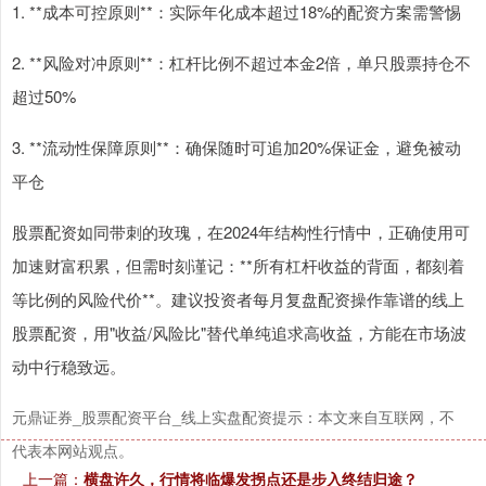
1. **成本可控原则**：实际年化成本超过18%的配资方案需警惕
2. **风险对冲原则**：杠杆比例不超过本金2倍，单只股票持仓不
超过50%
上证综指
3915.00
+14.65
+0.38%
3. **流动性保障原则**：确保随时可追加20%保证金，避免被动
平仓
股票配资如同带刺的玫瑰，在2024年结构性行情中，正确使用可
加速财富积累，但需时刻谨记：**所有杠杆收益的背面，都刻着
等比例的风险代价**。建议投资者每月复盘配资操作靠谱的线上
股票配资，用"收益/风险比"替代单纯追求高收益，方能在市场波
深证成指
14274.51
+164.38
+1.17%
动中行稳致远。
元鼎证券_股票配资平台_线上实盘配资提示：本文来自互联网，不
代表本网站观点。
上一篇：
横盘许久，行情将临爆发拐点还是步入终结归途？