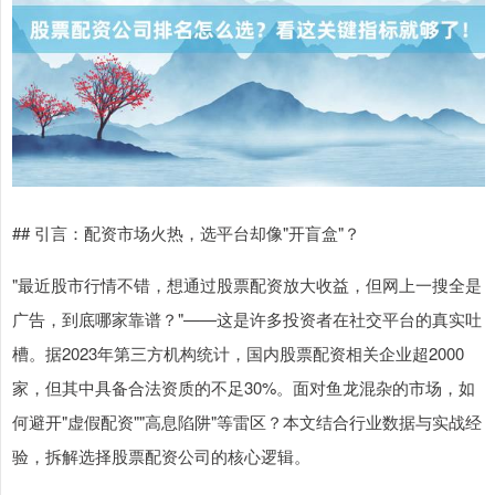
## 引言：配资市场火热，选平台却像"开盲盒"？
"最近股市行情不错，想通过股票配资放大收益，但网上一搜全是
广告，到底哪家靠谱？"——这是许多投资者在社交平台的真实吐
槽。据2023年第三方机构统计，国内股票配资相关企业超2000
家，但其中具备合法资质的不足30%。面对鱼龙混杂的市场，如
何避开"虚假配资""高息陷阱"等雷区？本文结合行业数据与实战经
验，拆解选择股票配资公司的核心逻辑。