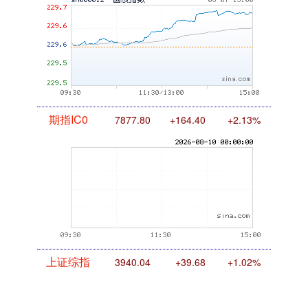
期指IC0
7877.80
+164.40
+2.13%
上证综指
3940.04
+39.68
+1.02%