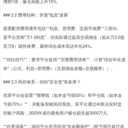
增加1倍，爆仓风险上升15%。
### 2.2 费用结构：穿透"低息"迷雾
股票配资费用通常包括**利息、管理费、交易手续费**三部分。
某平台宣称"万1.5利息"，但实际通过提高交易佣金（如从万2.5提
至万8）隐性收费，最终综合成本高达年化24%。
**对比技巧**：要求平台提供**完整费用清单**，计算"综合年化成
本"（公式：利息+管理费+（交易佣金差额×交易频率））。
### 2.3 风控体系：你的"安全垫"有多厚？
优质平台会设置**预警线（如本金亏损50%）和平仓线（如本金
亏损70%）**，并配备智能风控系统。某平台通过AI算法实时监
控账户风险，2023年成功避免用户爆仓损失超3000万元。
**自查清单**：询问平台是否提供"负余额保护"（即亏损不超过本