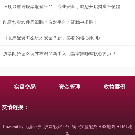
正规最靠谱股票配资平台，专业安全，助您开启财富增值路
配资炒股软件靠谱吗？选对平台才能稳中求胜！
基金指数
7242.10
+12.30
+0.17%
《股票配资怎么玩才安全？新手必看的核心原则》
股票配资怎么玩才靠谱？新手入门需掌握哪些核心要点？
实盘交易
资金管理
收益案例
国债指数
229.69
+0.10
+0.04%
友情链接：
元鼎证券_股票配资平台_线上实盘配资
RSS地图
HTML地
Powered by
图