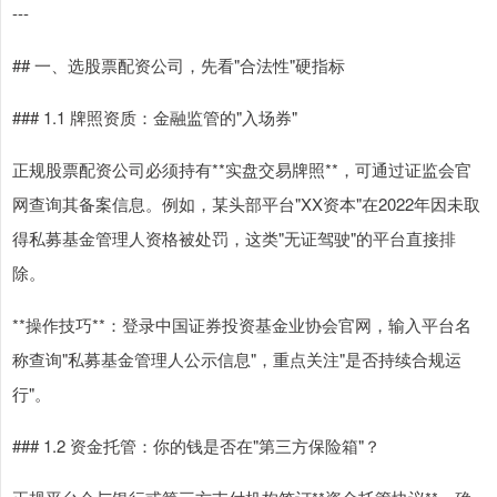
---
## 一、选股票配资公司，先看"合法性"硬指标
### 1.1 牌照资质：金融监管的"入场券"
正规股票配资公司必须持有**实盘交易牌照**，可通过证监会官
网查询其备案信息。例如，某头部平台"XX资本"在2022年因未取
得私募基金管理人资格被处罚，这类"无证驾驶"的平台直接排
除。
**操作技巧**：登录中国证券投资基金业协会官网，输入平台名
称查询"私募基金管理人公示信息"，重点关注"是否持续合规运
行"。
### 1.2 资金托管：你的钱是否在"第三方保险箱"？