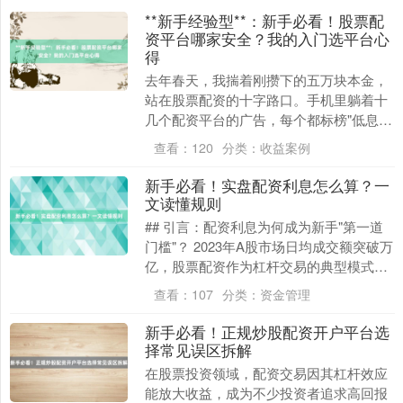
**新手经验型**：新手必看！股票配
资平台哪家安全？我的入门选平台心
得
去年春天，我揣着刚攒下的五万块本金，
站在股票配资的十字路口。手机里躺着十
几个配资平台的广告，每个都标榜"低息高
杠杆""专业风控"，甚至有客服发来"日赚千
查看：
120
分类：
收益案例
元"的收....
新手必看！实盘配资利息怎么算？一
文读懂规则
## 引言：配资利息为何成为新手"第一道
门槛"？ 2023年A股市场日均成交额突破万
亿，股票配资作为杠杆交易的典型模式，
正吸引越来越多投资者入场。但新手常因
查看：
107
分类：
资金管理
搞不....
新手必看！正规炒股配资开户平台选
择常见误区拆解
在股票投资领域，配资交易因其杠杆效应
能放大收益，成为不少投资者追求高回报