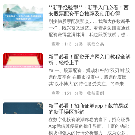
**新手经验型**：新手入门必看！西
安股票配资平台推荐及使用心得
刚接触股票配资那会儿，我和大多数新手
一样，既兴奋又迷茫。看着身边朋友通过
配资赚得盆满钵满，我也跃跃欲试，想着
能快速实现财富增值。可真正踏入这个领
查看：
113
分类：
实盘交易
域，才发现远没有....
沪深300
4694.44
+43.13
+0.93%
新手必看！配资开户网入门教程全解
析，轻松上手
## 一、股票配资：撬动杠杆的“双刃剑”股
票配资平台 在股市投资中，股票配资因
其“以小博大”的特性备受关注。简单来
说，股票配资是指投资者通过配资平台按
查看：
151
分类：
收益案例
一定比例（....
新手必看！招商证券app下载前易踩
北证50
的新手误区拆解
1134.24
+11.37
+1.01%
在数字化投资浪潮席卷的当下，招商证券
App凭借其便捷的操作界面、丰富的功能
模块和强大的行情分析能力，成为众多投