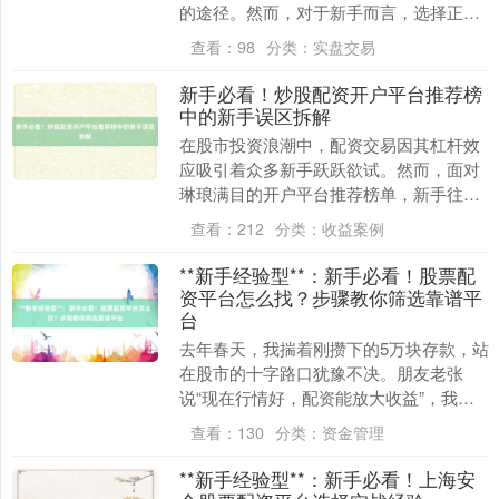
的途径。然而，对于新手而言，选择正规
炒股配资开户平台的过程充满挑战，稍有
查看：
98
分类：
实盘交易
不慎便可能陷入误....
新手必看！炒股配资开户平台推荐榜
中的新手误区拆解
在股市投资浪潮中，配资交易因其杠杆效
应吸引着众多新手跃跃欲试。然而，面对
琳琅满目的开户平台推荐榜单，新手往往
因信息不对称或认知偏差陷入误区，轻则
查看：
212
分类：
收益案例
损失本金，重则陷....
**新手经验型**：新手必看！股票配
资平台怎么找？步骤教你筛选靠谱平
台
去年春天，我揣着刚攒下的5万块存款，站
在股市的十字路口犹豫不决。朋友老张
说“现在行情好，配资能放大收益”，我听
着心动，却不知道从哪下手。更可怕的
查看：
130
分类：
资金管理
是，我差点被一家....
**新手经验型**：新手必看！上海安