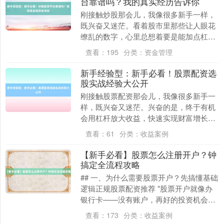
台靠谱吗？我的真实经历告诉你
刚接触炒股那会儿，我像很多新手一样，
既兴奋又迷茫。看着股市里那些让人眼花
缭乱的数字，心里总想着要是能加点杠
杆，赚得岂不是更快更多？于是，配资平
查看：
195
分类：
资金管理
台这个概念闯入了我....
新手经验型：新手必看！股票配资选
股实战经验大公开
刚接触股票配资那会儿，我像很多新手一
上证综指
3940.04
+39.68
+1.02%
样，既兴奋又迷茫。兴奋的是，终于有机
会用杠杆放大收益，快速实现财富增长；
迷茫的是最靠谱股票配资平台，面对茫茫
查看：
61
分类：
收益案例
股海，到底该选哪....
【新手必看】股票怎么注册开户？钟
搞定全流程攻略
## 一、为什么需要股票开户？先搞懂基础
逻辑正规股票配资推荐 "股票开户就像办
银行卡——没有账户，再好的投资机会也
深证成指
14311.01
+200.89
+1.42%
与你无关。"这是老股民常挂在嘴边的话。
查看：
173
分类：
收益案例
2023....