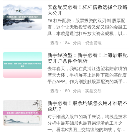
实盘配资必看！杠杆倍数选择全攻略
大公开
## 杠杆配资：股票投资的双刃剑 股票配
资，这个让无数投资者又爱又恨的金融工
具，本质是通过杠杆放大资金规模，以小
博大。但杠杆倍数选择不当，可能让盈利
查看：
184
分类：
资金管理
翻倍的喜悦瞬....
新手经验型：新手必看！上海炒股配
资开户条件全解析
去年春天，我站在黄浦江边望着陆家嘴的
摩天大楼，手机屏幕上是刚下载的某配资
平台APP。作为刚接触股票配资的新手，
我满脑子都是“杠杆翻倍”“快速盈利”的幻
查看：
150
分类：
实盘交易
想，却完全....
新手必看！股票均线怎么用才准确不
踩坑？
对于刚踏入股市的新手来说，均线是技术
分析中最基础却也最容易混淆的工具之
一。看着K线图上交错缠绕的均线，有人