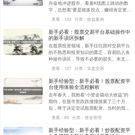
兴奋地冲进股市。看着K线图上跳动的数
字，总想着“要是能多投点，赚得肯定更
快”。这种心态，大概每个新手都经历过
查看：
103
分类：
收益案例
——既想抓住机会....
新手必看：股票交易平台基础操作中
的新手误区拆解
在股票投资领域，新手往往因对交易平台
的不熟悉和投资知识的匮乏，容易陷入各
种操作误区，导致不必要的损失。本文将
详细拆解新手在股票交易平台基础操作中
查看：
127
分类：
实盘交易
最常见的五大误区....
新手经验型：新手必看！股票配资平
台使用体验全流程解析
去年春天，我抱着“小资金撬动大收益”的
期待，在股市里跌跌撞撞摸索了三个月
后，终于决定尝试股票配资。当时的我像
大多数新手一样，既被“10倍杠杆”的诱惑
查看：
85
分类：
资金管理
吸引，又被“....
新手经验型：新手必看！炒股配资平