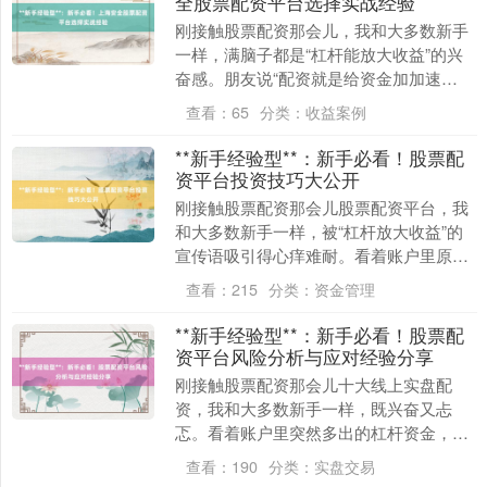
全股票配资平台选择实战经验
刚接触股票配资那会儿，我和大多数新手
一样，满脑子都是“杠杆能放大收益”的兴
奋感。朋友说“配资就是给资金加加速
器”，我听得两眼放光正规股票配资，连夜
查看：
65
分类：
收益案例
研究上海的配资....
**新手经验型**：新手必看！股票配
资平台投资技巧大公开
刚接触股票配资那会儿股票配资平台，我
和大多数新手一样，被“杠杆放大收益”的
宣传语吸引得心痒难耐。看着账户里原本1
万元本金，通过5倍杠杆瞬间变成6万可操
查看：
215
分类：
资金管理
作资金，仿....
**新手经验型**：新手必看！股票配
资平台风险分析与应对经验分享
刚接触股票配资那会儿十大线上实盘配
资，我和大多数新手一样，既兴奋又忐
忑。看着账户里突然多出的杠杆资金，仿
佛打开了财富增长的快速通道，但很快，
查看：
190
分类：
实盘交易
现实就给了我沉重一击....