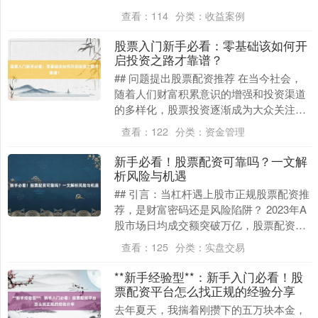
靠它赚得盆满钵满，也有人因误用而亏损
查看：
114
分类：
收益案例
连连。更关键的是，....
股票入门新手必看：零基础该如何开
启投资之路才靠谱？
## 问题提出股票配资推荐 在当今社会，
随着人们财富积累意识的增强和投资渠道
的多样化，股票投资逐渐成为大众关注的
焦点。许多零基础的新手怀揣着财富增值
查看：
122
分类：
资金管理
的梦想，渴望....
新手必看！股票配资可靠吗？一文解
析风险与机遇
## 引言：当杠杆遇上股市正规股票配资推
荐，是财富密码还是风险陷阱？ 2023年A
股市场日均成交额突破万亿，股票配资平
台广告频繁出现在短视频平台和财经论
查看：
125
分类：
实盘交易
坛。对于....
**新手经验型**：新手入门必看！股
票配资平台怎么找正规的经验分享
去年夏天，我揣着刚攒下的五万块本金，