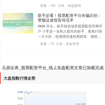
资者入市的首选工具。然而，对于新手而
查看：
150
分类：
收益案例
言，在下载和使....
新手必看！股票配资平台诈骗识别：
警惕这虚假宣传话术
#### 开头：新手错误场景股票配资官网开
创业板指
3563.12
+47.56
+1.35%
户 小李是一名刚入股市的新手，看着行情
一片大好，他渴望快速积累财富。偶然
间，他在网上看到一家股票配资平台的广
查看：
79
分类：
资金管理
告，广告上....
元鼎证券_股票配资平台_线上实盘配资文章已加载完成
大盘指数行情走势
基金指数
7242.10
+12.30
+0.17%