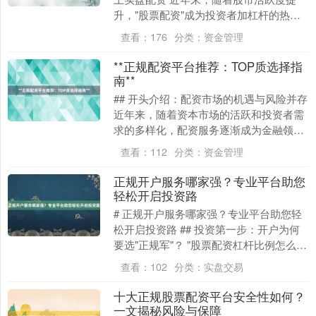
升，"股票配资"成为投资者加杠杆的热门
工具。据某第三方平台2023年Q3数据显
查看：
176
分类：
资金管理
示，国....
沪深300
4690.35
+39.04
+0.84%
**正规配资平台推荐：TOP质选择指
南**
## 开头介绍：配资市场的机遇与风险并存
近年来，随着资本市场的活跃和投资者需
求的多样化，配资服务逐渐成为金融领域
的重要分支。配资平台通过为投资者提供
查看：
112
分类：
资金管理
杠杆资金支....
正规开户服务哪家强？专业平台助您
轻松开启投资路
北证50
1135.20
+12.32
+1.10%
# 正规开户服务哪家强？专业平台助您轻
松开启投资路 ## 投资第一步：开户为何
要选"正规军"？ "股票配资杠杆比例怎么
选？""虚拟盘和实盘怎么区分？"在某投资
查看：
102
分类：
实盘交易
论....
十大正规股票配资平台安全性如何？
一文揭秘风险与保障