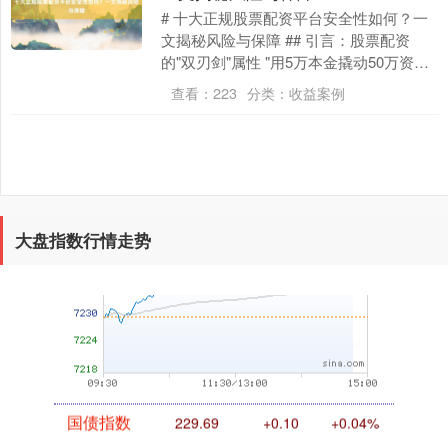
# 十大正规股票配资平台安全性如何？一
文揭秘风险与保障 ## 引言：股票配资
创业板指
3557.44
+41.88
+1.19%
的"双刃剑"属性 "用5万本金撬动50万资金
炒股"，这种以小博大的操作模式让股票配
查看：
223
分类：
收益案例
资....
大盘指数行情走势
基金指数
7241.54
+11.74
+0.16%