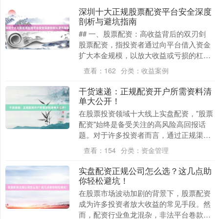
深圳十大正规股票配资平台安全深度
剖析与避坑指南
## 一、股票配资：高收益背后的双刃剑
股票配资，指投资者通过向平台借入资金
扩大本金规模，以放大收益或亏损的杠杆
交易模式。在深圳这个金融创新活跃的城
查看：
162
分类：
收益案例
市，股票配资....
干货速递：正规配资开户所需资料清
单大公开！
在股票投资领域十大线上实盘配资，"股票
配资"始终是备受关注的高风险高回报话
题。对于许多投资者而言，通过正规渠道
进行配资操作既能放大收益机会，也可能
查看：
154
分类：
资金管理
因流程不规范而....
实盘配资正规公司怎么选？这几点助
你轻松避坑！
在股票市场波动加剧的背景下，股票配资
成为许多投资者放大收益的常见手段。然
而，配资行业鱼龙混杂，非法平台卷款跑