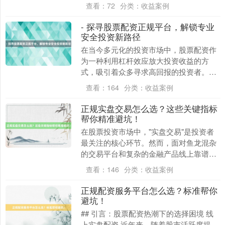
资平台如雨后春笋般涌现，其中不乏一些
查看：
72
分类：
收益案例
非正规、高风险的....
- 探寻股票配资正规平台，解锁专业
安全投资新路径
在当今多元化的投资市场中，股票配资作
上证综指
3938.08
+37.72
+0.97%
为一种利用杠杆效应放大投资收益的方
式，吸引着众多寻求高回报的投资者。然
而，伴随高收益潜力的往往是高风险，尤
查看：
164
分类：
收益案例
其是当投资者误入非....
正规实盘交易怎么选？这些关键指标
帮你精准避坑！
在股票投资市场中，"实盘交易"是投资者
最关注的核心环节。然而，面对鱼龙混杂
的交易平台和复杂的金融产品线上靠谱正
深证成指
14297.94
+187.81
+1.33%
规配资，如何选择正规实盘交易渠道成为
查看：
146
分类：
收益案例
新手投资者的首....
正规配资服务平台怎么选？标准帮你
避坑！
## 引言：股票配资热潮下的选择困境 线
上实盘配资 近年来，随着股市活跃度提