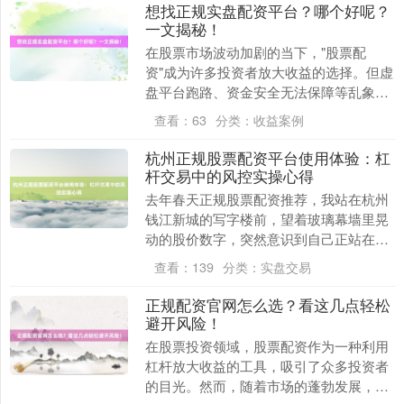
想找正规实盘配资平台？哪个好呢？
一文揭秘！
在股票市场波动加剧的当下，"股票配
资"成为许多投资者放大收益的选择。但虚
盘平台跑路、资金安全无法保障等乱象，
让不少人陷入"想配资又怕被骗"的困境。
查看：
63
分类：
收益案例
本文结合行业数....
杭州正规股票配资平台使用体验：杠
杆交易中的风控实操心得
去年春天正规股票配资推荐，我站在杭州
钱江新城的写字楼前，望着玻璃幕墙里晃
动的股价数字，突然意识到自己正站在一
个危险的悬崖边——手里攥着从正规配资
查看：
139
分类：
实盘交易
平台借来的50万....
正规配资官网怎么选？看这几点轻松
避开风险！
在股票投资领域，股票配资作为一种利用
杠杆放大收益的工具，吸引了众多投资者
的目光。然而，随着市场的蓬勃发展，配