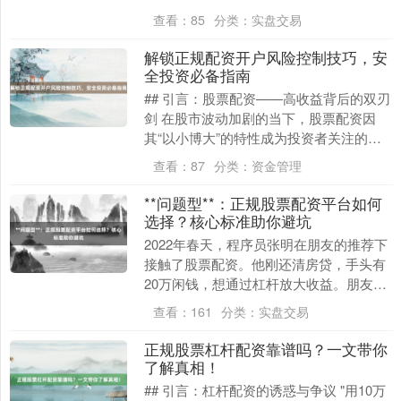
路、资金安全无保障等问题频发。如何从
查看：
85
分类：
实盘交易
海量公司中筛选出....
解锁正规配资开户风险控制技巧，安
全投资必备指南
## 引言：股票配资——高收益背后的双刃
剑 在股市波动加剧的当下，股票配资因
其“以小博大”的特性成为投资者关注的焦
点。通过杠杆放大资金，投资者既能抓住
查看：
87
分类：
资金管理
市场机遇，....
**问题型**：正规股票配资平台如何
选择？核心标准助你避坑
2022年春天，程序员张明在朋友的推荐下
接触了股票配资。他刚还清房贷，手头有
20万闲钱，想通过杠杆放大收益。朋友说
某平台“5倍杠杆、免息30天”，他心动了，
查看：
161
分类：
实盘交易
直接....
正规股票杠杆配资靠谱吗？一文带你
了解真相！
## 引言：杠杆配资的诱惑与争议 "用10万