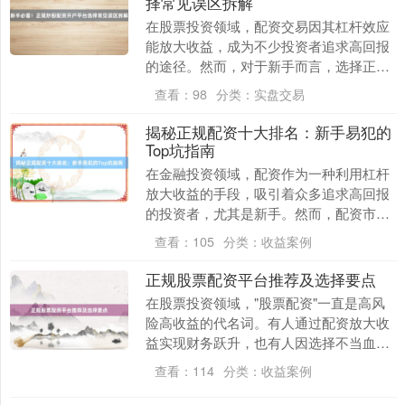
择常见误区拆解
在股票投资领域，配资交易因其杠杆效应
能放大收益，成为不少投资者追求高回报
的途径。然而，对于新手而言，选择正规
炒股配资开户平台的过程充满挑战，稍有
查看：
98
分类：
实盘交易
不慎便可能陷入误....
揭秘正规配资十大排名：新手易犯的
Top坑指南
在金融投资领域，配资作为一种利用杠杆
放大收益的手段，吸引着众多追求高回报
的投资者，尤其是新手。然而，配资市场
鱼龙混杂，规则复杂，新手由于缺乏经验
查看：
105
分类：
收益案例
和风险意识，往往....
正规股票配资平台推荐及选择要点
在股票投资领域，"股票配资"一直是高风
险高收益的代名词。有人通过配资放大收
益实现财务跃升，也有人因选择不当血本
无归。本文将结合2023年最新行业数据与
查看：
114
分类：
收益案例
独家案例，....