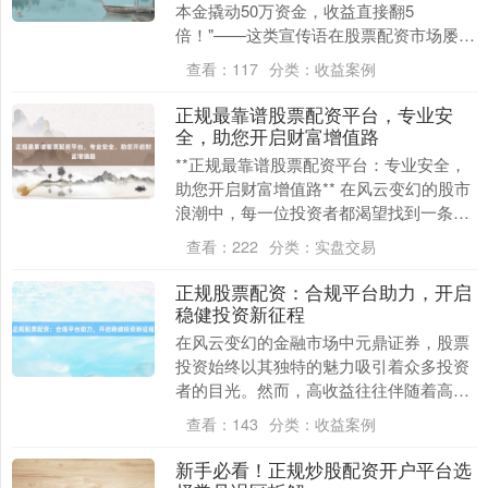
本金撬动50万资金，收益直接翻5
倍！"——这类宣传语在股票配资市场屡见
不鲜。股票配资作为一种通过杠杆放大投
查看：
117
分类：
收益案例
资收益的工....
正规最靠谱股票配资平台，专业安
全，助您开启财富增值路
**正规最靠谱股票配资平台：专业安全，
助您开启财富增值路** 在风云变幻的股市
浪潮中，每一位投资者都渴望找到一条稳
健且高效的财富增值路径。股票配资，作
查看：
222
分类：
实盘交易
为一种利用....
正规股票配资：合规平台助力，开启
稳健投资新征程
在风云变幻的金融市场中元鼎证券，股票
投资始终以其独特的魅力吸引着众多投资
者的目光。然而，高收益往往伴随着高风
险，如何在追求收益的同时有效控制风
查看：
143
分类：
收益案例
险，成为每一位投资....
新手必看！正规炒股配资开户平台选