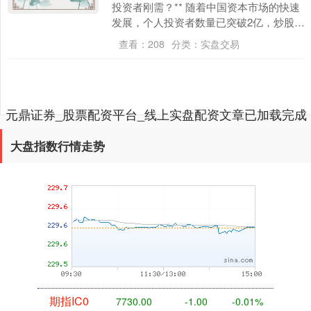
投资者刚需？** 随着中国资本市场的快速
发展，个人投资者数量已突破2亿，炒股软
基金指数
7229.80
-1.63
-0.02%
件已成为股民日常交易、资讯获取和投资
查看：
208
分类：
实盘交易
决策....
元鼎证券_股票配资平台_线上实盘配资文章已加载完成
大盘指数行情走势
国债指数
229.59
-0.00
0.00%