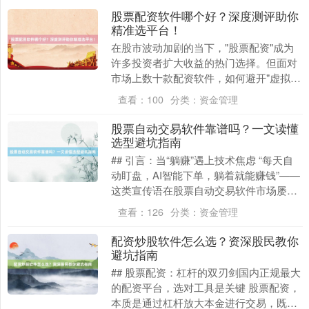
股票配资软件哪个好？深度测评助你
精准选平台！
在股市波动加剧的当下，"股票配资"成为
许多投资者扩大收益的热门选择。但面对
市场上数十款配资软件，如何避开"虚拟
深证成指
14110.12
-34.08
-0.24%
盘""高息陷阱"等风险？本文结合行业数
查看：
100
分类：
资金管理
据、实测体验....
股票自动交易软件靠谱吗？一文读懂
选型避坑指南
## 引言：当“躺赚”遇上技术焦虑 “每天自
动盯盘，AI智能下单，躺着就能赚钱”——
这类宣传语在股票自动交易软件市场屡见
不鲜。但当投资者真正下载试用后，却发
查看：
126
分类：
资金管理
现“....
沪深300
4651.31
-6.85
-0.15%
配资炒股软件怎么选？资深股民教你
避坑指南
## 股票配资：杠杆的双刃剑国内正规最大
的配资平台，选对工具是关键 股票配资，
本质是通过杠杆放大本金进行交易，既能