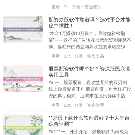
放大收益，也可能加速亏损。2023年A股
查看：
71
分类：
资金管理
市场日....
配资炒股软件靠谱吗？选对平台才能
北证50
稳中求胜！
1122.88
+3.42
+0.30%
"本金1万撬动10万资金，月收益轻松翻
倍"——这样的广告语在股票配资圈屡见不
鲜。当杠杆的诱惑与高收益的承诺交织，
许多投资者既心动又忐忑：股票配资究竟
查看：
219
分类：
实盘交易
是财富加速器....
股票配资软件哪个好？资深股民亲测
实用工具
## 一、股票配资：高收益背后的双刃剑
创业板指
3515.56
-19.58
-0.55%
线上炒股配资开户 股票配资，作为杠杆投
资的典型模式，近年来在股民群体中热度
持续攀升。其核心逻辑是通过借贷资金放
查看：
205
分类：
资金管理
大投资本金....
**炒股下载什么软件最好？十大平台
综合评测**
### **一、开头介绍：炒股软件为何成为