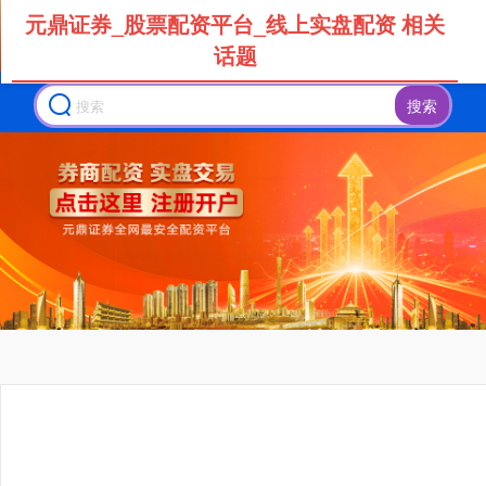
元鼎证券_股票配资平台_线上实盘配资 相关
话题
搜索
上证综指
3900.35
+21.92
+0.57%