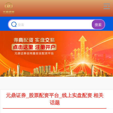
搜索
元鼎证券_股票配资平台_线上实盘配资 相关
话题